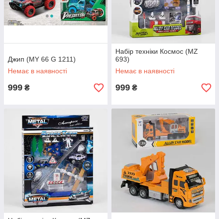
Набір техніки Космос (MZ
Джип (MY 66 G 1211)
693)
Немає в наявності
Немає в наявності
999
999
₴
₴