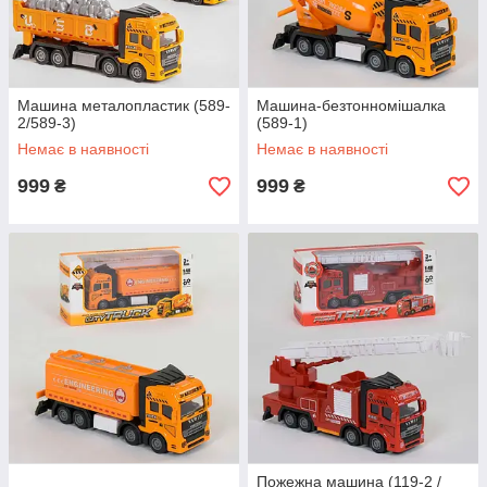
Машина металопластик (589-
Машина-безтонномішалка
2/589-3)
(589-1)
Немає в наявності
Немає в наявності
999
999
₴
₴
Пожежна машина (119-2 /