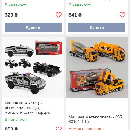
звуки, підсвітка, 1:24,
В наявності
В наявності
відчиняються двері та капот,
квадроцикл, у
323
841
₴
₴
Купити
Купити
Машинка (A 2469) 2
різновиди, поліція,
металопластик, інерція,
звуки, світло, 1:24,
Машина металопластик (SR
В наявності
відчиняються двері та капот,
60101-1 L)
2 режими
953
Немає в наявності
₴