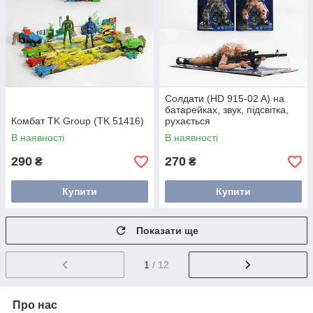
Солдати (HD 915-02 A) на
батарейках, звук, підсвітка,
Комбат TK Group (TK 51416)
рухається
В наявності
В наявності
290
270
₴
₴
Купити
Купити
Показати ще
1
/ 12
Про нас