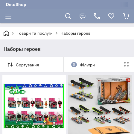
DetoShop
Товари та послуги
Наборы героев
Наборы героев
Сортування
0
Фільтри