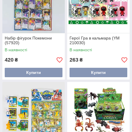
Набір фігурок Покемони
Герої Гра в кальмара (YM
(57920)
210030)
В наявності
В наявності
420
263
₴
₴
Купити
Купити