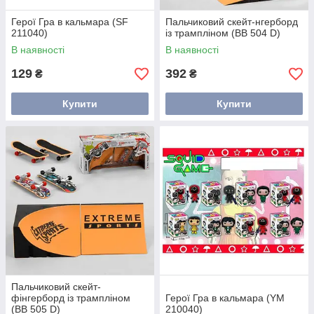
Герої Гра в кальмара (SF
Пальчиковий скейт-нгерборд
211040)
із трампліном (ВВ 504 D)
В наявності
В наявності
129
392
₴
₴
Купити
Купити
Пальчиковий скейт-
фінгерборд із трампліном
Герої Гра в кальмара (YM
(ВВ 505 D)
210040)