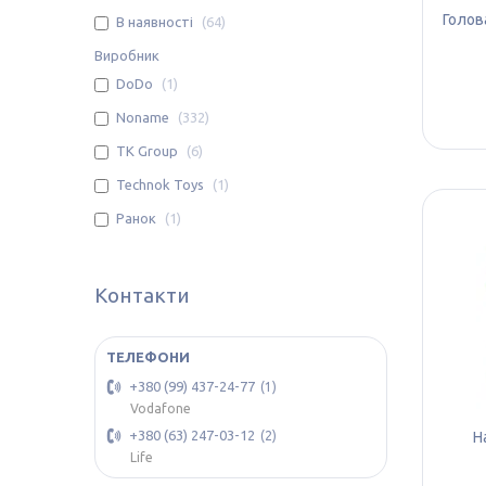
Голов
В наявності
64
Виробник
DoDo
1
Noname
332
TK Group
6
Technok Toys
1
Ранок
1
Контакти
+380 (99) 437-24-77
1
Vodafone
+380 (63) 247-03-12
Н
2
Life