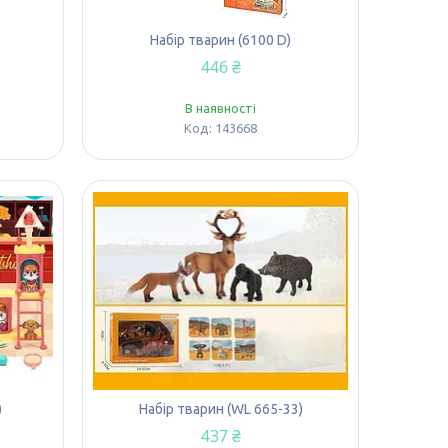
Набір тварин (6100 D)
446 ₴
В наявності
143668
)
Набір тварин (WL 665-33)
437 ₴