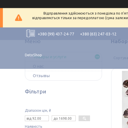
Відправлення здійснюються з понеділка по п'ят
відправляється тільки за передоплатою (сума залежит
+380 (99) 437-24-77
+380 (63) 247-03-12
Набор
DetoShop
Товары и услуги
О нас
Отзывы
Фільтри
Діапазон цін, ₴
Наявність