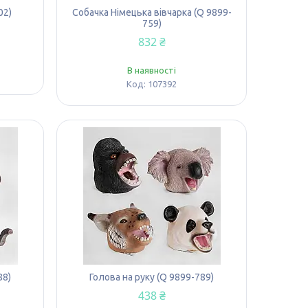
02)
Собачка Німецька вівчарка (Q 9899-
759)
832 ₴
В наявності
107392
88)
Голова на руку (Q 9899-789)
438 ₴