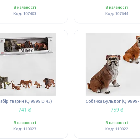
В наявності
В наявності
107403
107644
абір тварин (Q 9899 D 45)
Собачка Бульдог (Q 9899-
741 ₴
759 ₴
В наявності
В наявності
110023
110022