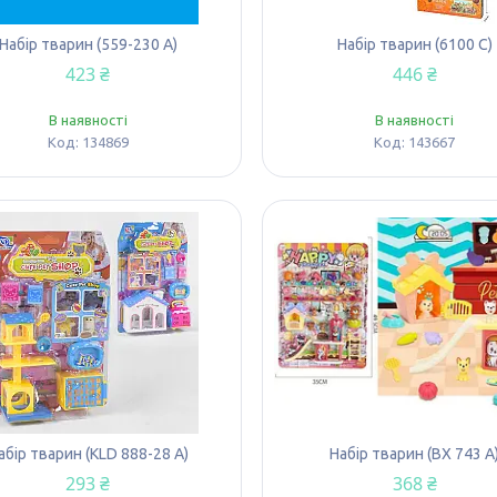
Набір тварин (559-230 A)
Набір тварин (6100 C)
423 ₴
446 ₴
В наявності
В наявності
134869
143667
абір тварин (KLD 888-28 А)
Набір тварин (BX 743 A
293 ₴
368 ₴