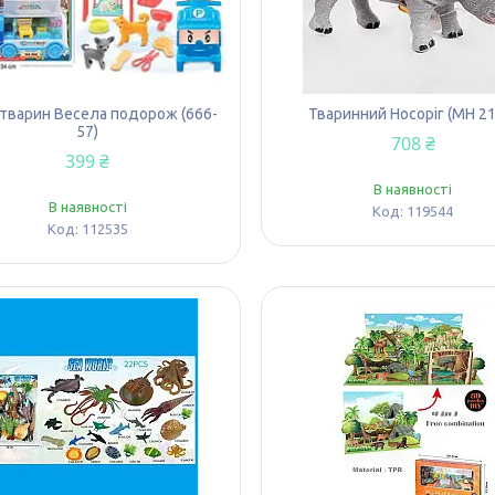
 тварин Весела подорож (666-
Тваринний Носоріг (МН 21
57)
708 ₴
399 ₴
В наявності
В наявності
119544
112535