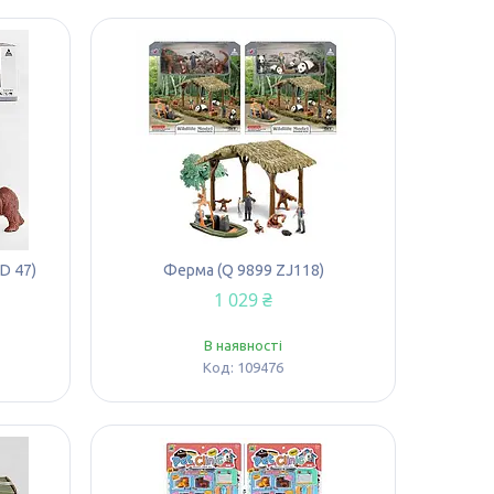
D 47)
Ферма (Q 9899 ZJ118)
1 029 ₴
В наявності
109476