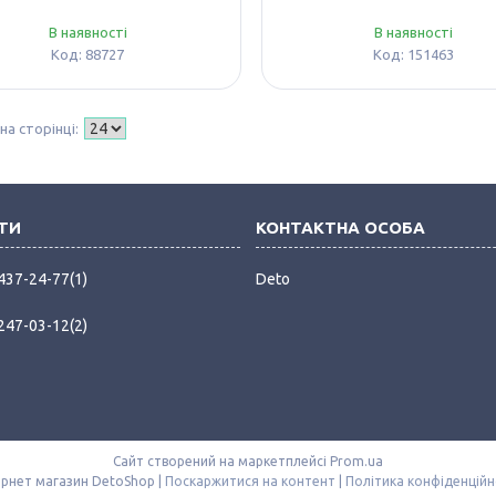
В наявності
В наявності
88727
151463
 437-24-77
1
Deto
 247-03-12
2
Сайт створений на маркетплейсі
Prom.ua
Інтернет магазин DetoShop |
Поскаржитися на контент
|
Політика конфіденційн