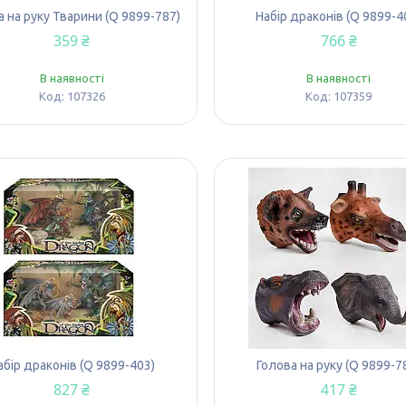
а на руку Тварини (Q 9899-787)
Набір драконів (Q 9899-4
359 ₴
766 ₴
В наявності
В наявності
107326
107359
абір драконів (Q 9899-403)
Голова на руку (Q 9899-7
827 ₴
417 ₴