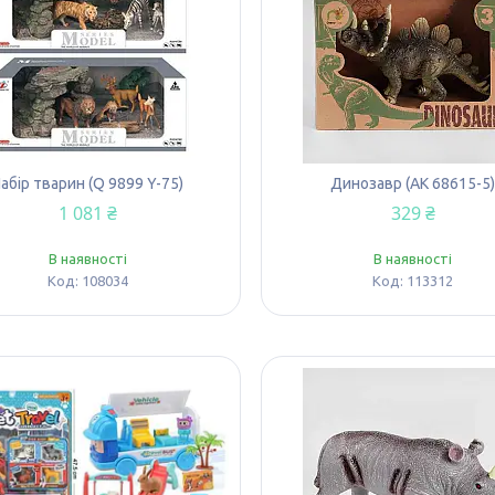
абір тварин (Q 9899 Y-75)
Динозавр (AK 68615-5
1 081 ₴
329 ₴
В наявності
В наявності
108034
113312