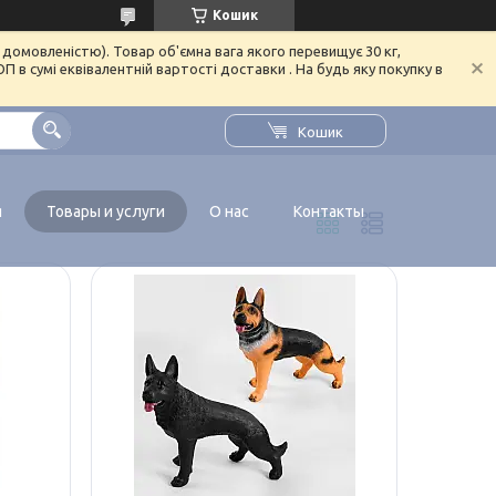
Кошик
домовленістю). Товар об'ємна вага якого перевищує 30 кг,
в сумі еквівалентній вартості доставки . На будь яку покупку в
Кошик
я
Товары и услуги
О нас
Контакты