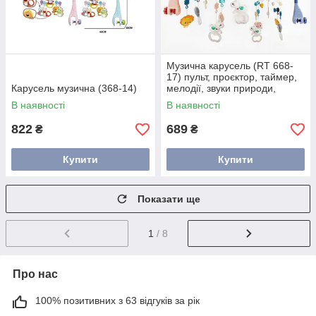
Музична карусель (RT 668-
17) пульт, проєктор, таймер,
Карусель музична (368-14)
мелодії, звуки природи,
брязкальце
В наявності
В наявності
822
689
₴
₴
Купити
Купити
Показати ще
1
/ 8
Про нас
100% позитивних з 63 відгуків за рік