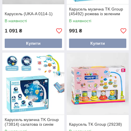
Карусель музична TK Group
Карусель (UKA-A 0114-1)
(45492) рожева із зеленим
В наявності
В наявності
1 091
991
₴
₴
Купити
Купити
Карусель музична TK Group
(73814) салатова із синім
Карусель TK Group (29238)