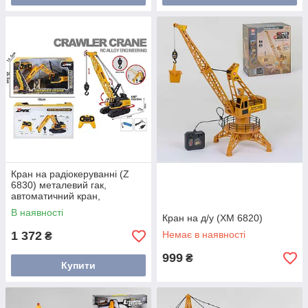
Кран на радіокеруванні (Z
6830) металевий гак,
автоматичний кран,
гусеничний хід, пульт 2.4g,
В наявності
вантаж, підсвітка, звук, акум.
Кран на д/у (ХМ 6820)
1 372
Немає в наявності
₴
999
₴
Купити