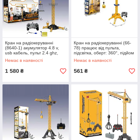
Кран на радіокеруванні
Кран на радіокеруванні (66-
(8640-1) акумулятор 4.8 v,
78) працює від пульта,
usb кабель, пульт 2.4 ghz,
підсвітка, оберт: 360°, підйом
звук, підсвітка, 1:18, оберт на
і опускання вантажу,
Немає в наявності
Немає в наявності
360°, підіймає
вантажний кошик, наклейки,
1 580
561
₴
₴