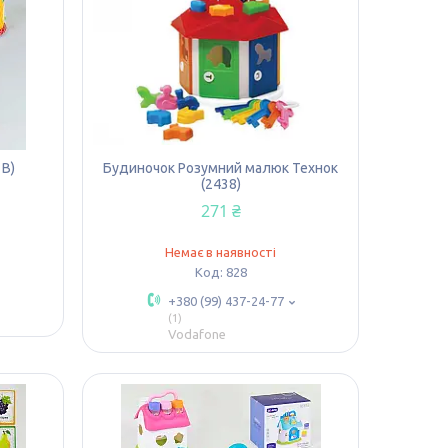
 В)
Будиночок Розумний малюк Технок
(2438)
271 ₴
Немає в наявності
828
+380 (99) 437-24-77
1
Vodafone