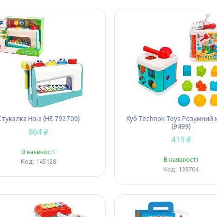
Стукалка Hola (HE 792700)
Куб Technok Toys Розумний
(9499)
864 ₴
419 ₴
В наявності
В наявності
145128
139704