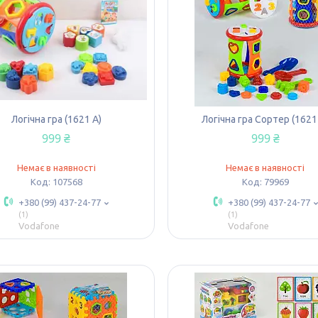
Логічна гра (1621 A)
Логічна гра Сортер (1621
999 ₴
999 ₴
Немає в наявності
Немає в наявності
107568
79969
+380 (99) 437-24-77
+380 (99) 437-24-77
1
1
Vodafone
Vodafone