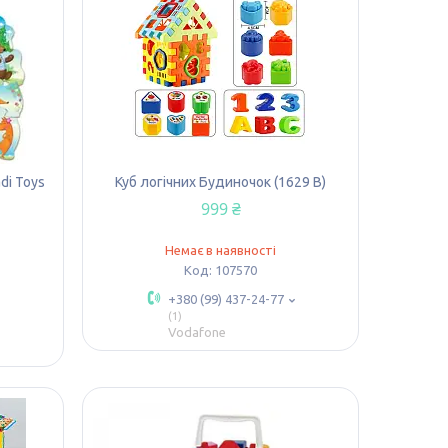
di Toys
Куб логічних Будиночок (1629 B)
999 ₴
Немає в наявності
107570
+380 (99) 437-24-77
1
Vodafone