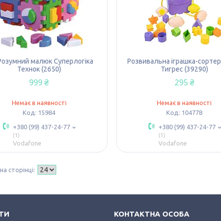
Розумний малюк Суперлогіка
Розвивальна іграшка-сортер
Технок (2650)
Тигрес (39290)
999 ₴
295 ₴
Немає в наявності
Немає в наявності
15984
104778
+380 (99) 437-24-77
+380 (99) 437-24-77
1
1
Vodafone
Vodafone