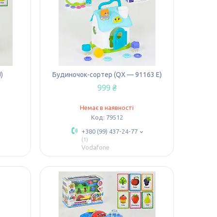
)
Будиночок-сортер (QX — 91163 Е)
999 ₴
Немає в наявності
79512
+380 (99) 437-24-77
1
Vodafone