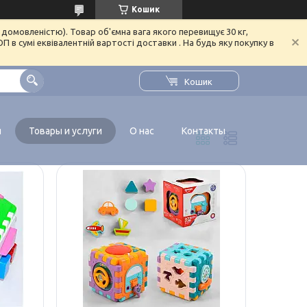
Кошик
домовленістю). Товар об'ємна вага якого перевищує 30 кг,
в сумі еквівалентній вартості доставки . На будь яку покупку в
Кошик
я
Товары и услуги
О нас
Контакты