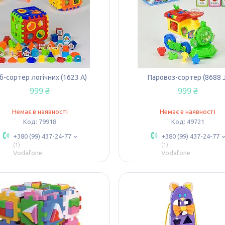
б-сортер логічних (1623 А)
Паровоз-сортер (8688 J
999 ₴
999 ₴
Немає в наявності
Немає в наявності
79918
49721
+380 (99) 437-24-77
+380 (99) 437-24-77
1
1
Vodafone
Vodafone