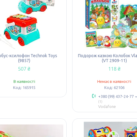
обус-ксилофон Technok Toys
Подорож казкою Колобок Vla
(9857)
(VT 2909-11)
507 ₴
118 ₴
В наявності
Немає в наявності
165915
62106
+380 (99) 437-24-77
1
Vodafone