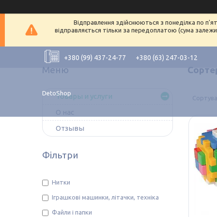
Відправлення здійснюються з понеділка по п'ят
відправляється тільки за передоплатою (сума залежит
+380 (99) 437-24-77
+380 (63) 247-03-12
Сорте
DetoShop
Товары и услуги
О нас
Отзывы
Фільтри
Нитки
Іграшкові машинки, літачки, техніка
Файли і папки