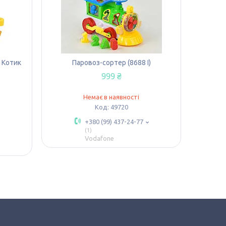
 Котик
Паровоз-сортер (8688 I)
999 ₴
Немає в наявності
49720
+380 (99) 437-24-77
1
Vodafone