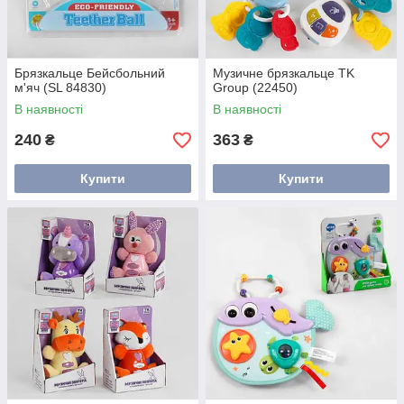
Брязкальце Бейсбольний
Музичне брязкальце TK
м'яч (SL 84830)
Group (22450)
В наявності
В наявності
240
363
₴
₴
Купити
Купити