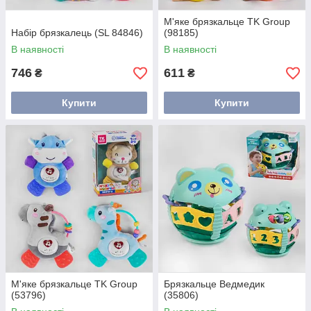
М'яке брязкальце TK Group
Набір брязкалець (SL 84846)
(98185)
В наявності
В наявності
746
611
₴
₴
Купити
Купити
М'яке брязкальце TK Group
Брязкальце Ведмедик
(53796)
(35806)