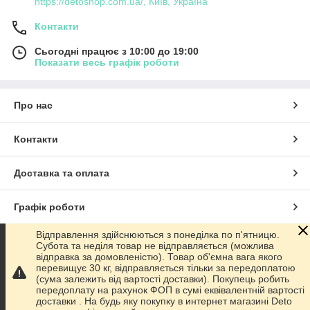
https://detoshop.com.ua/, Київ, Україна
Контакти
Сьогодні працює з 10:00 до 19:00
Показати весь графік роботи
Про нас
Контакти
Доставка та оплата
Графік роботи
Відправлення здійснюються з понеділка по п'ятницю.
Повна версія сайту
Субота та неділя товар не відправляється (можлива
відправка за домовленістю). Товар об'ємна вага якого
перевищує 30 кг, відправляється тільки за передоплатою
Сайт створено на маркетплейсі
Prom.ua
(сума залежить від вартості доставки). Покупець робить
передоплату на рахунок ФОП в сумі еквівалентній вартості
доставки . На будь яку покупку в интернет магазині Deto
Політика конфіденційності