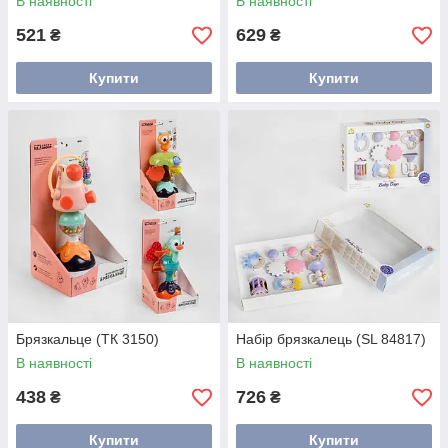
В наявності
В наявності
521
629
₴
₴
Купити
Купити
Брязкальце (ТК 3150)
Набір брязкалець (SL 84817)
В наявності
В наявності
438
726
₴
₴
Купити
Купити