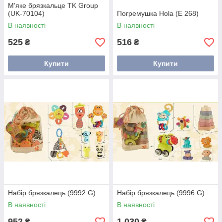
М'яке брязкальце TK Group
(UK-70104)
Погремушка Hola (E 268)
В наявності
В наявності
525
516
₴
₴
Купити
Купити
Набір брязкалець (9992 G)
Набір брязкалець (9996 G)
В наявності
В наявності
952
1 030
₴
₴