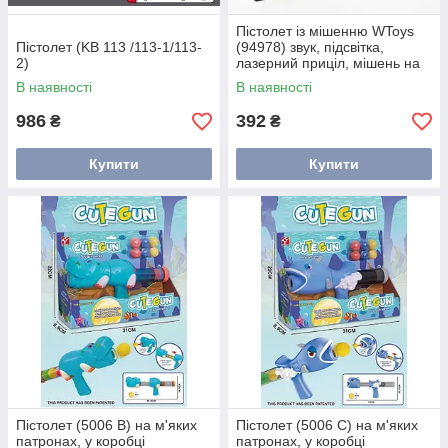
Пістолет із мішенню WToys
Пістолет (KB 113 /113-1/113-
(94978) звук, підсвітка,
2)
лазерний приціл, мішень на
батарейках
В наявності
В наявності
986
392
₴
₴
Купити
Купити
Пістолет (5006 B) на м'яких
Пістолет (5006 C) на м'яких
патронах, у коробці
патронах, у коробці