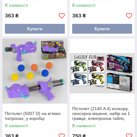
В наявності
В наявності
363
363
₴
₴
Купити
Купити
Пістолет (2140 A 4) кольору,
Пістолет (5007 D) на м'яких
сенсорна мішеня, набір на 1
патронах, у коробці
гравця, електронна табло,
підсвітка, озвучення. англ.
В наявності
В наявності
мовою, у коробці,
363
750
₴
₴