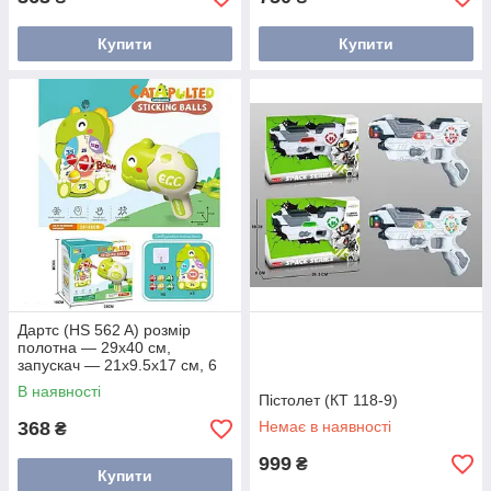
Купити
Купити
Дартс (HS 562 A) розмір
полотна — 29х40 см,
запускач — 21х9.5х17 см, 6
кульок із липучками, гачок, у
В наявності
коробці
Пістолет (КТ 118-9)
368
Немає в наявності
₴
999
₴
Купити