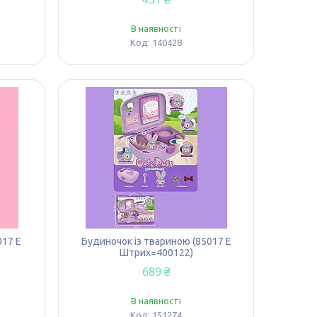
В наявності
140428
017 E
Будиночок із твариною (85017 E
Штрих=400122)
689 ₴
В наявності
151274