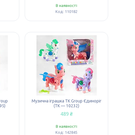
В наявності
110182
roup
Музична іграшка TK Group Єдиноріг
95)
(TK — 10232)
489 ₴
В наявності
142845