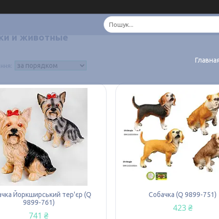
ки и животные
Главна
ачка Йоркширський тер'єр (Q
Собачка (Q 9899-751)
9899-761)
423 ₴
741 ₴