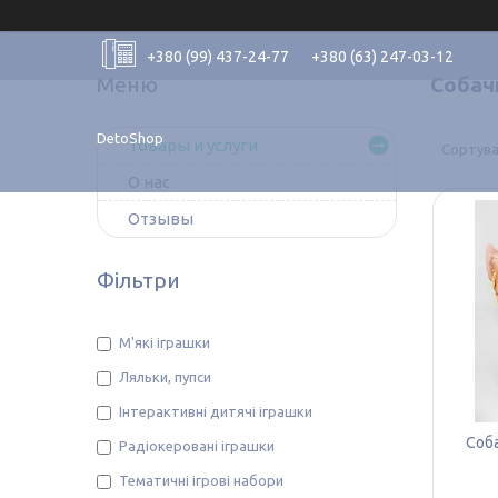
+380 (99) 437-24-77
+380 (63) 247-03-12
Собач
DetoShop
Товары и услуги
О нас
Отзывы
Фільтри
М'які іграшки
Ляльки, пупси
Інтерактивні дитячі іграшки
Соб
Радіокеровані іграшки
Тематичні ігрові набори