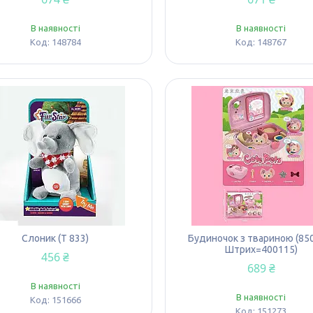
В наявності
В наявності
148784
148767
Слоник (T 833)
Будиночок з твариною (85
Штрих=400115)
456 ₴
689 ₴
В наявності
В наявності
151666
151273