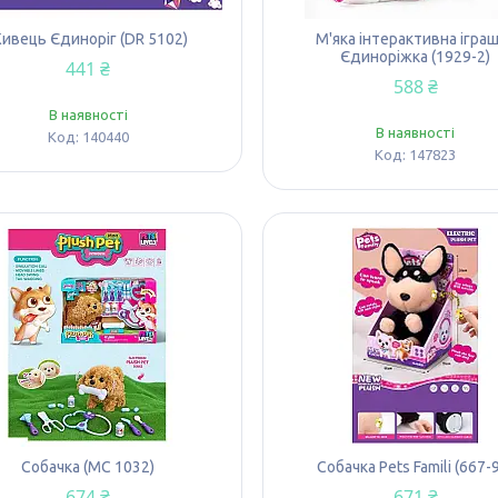
ивець Єдиноріг (DR 5102)
М'яка інтерактивна ігра
Єдиноріжка (1929-2)
441 ₴
588 ₴
В наявності
В наявності
140440
147823
Собачка (MC 1032)
Собачка Pets Famili (667-
674 ₴
671 ₴