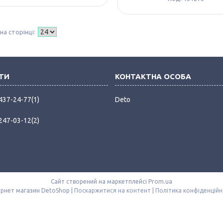
 437-24-77
1
Deto
 247-03-12
2
Сайт створений на маркетплейсі
Prom.ua
Інтернет магазин DetoShop |
Поскаржитися на контент
|
Політика конфіденційн