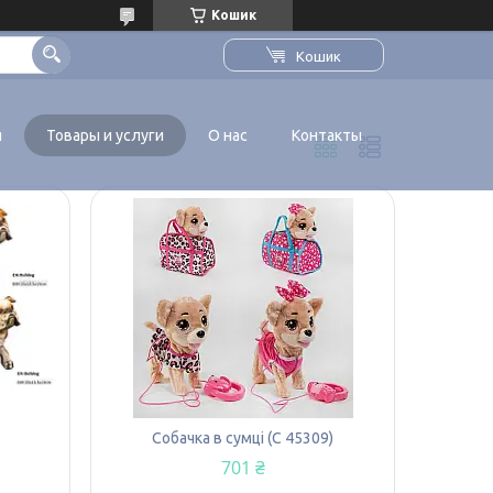
Кошик
Кошик
я
Товары и услуги
О нас
Контакты
Собачка в сумці (С 45309)
701 ₴