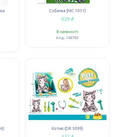
шка
Собачка (MC 1031)
639 ₴
В наявності
148783
96)
Котик (DR 5099)
431 ₴