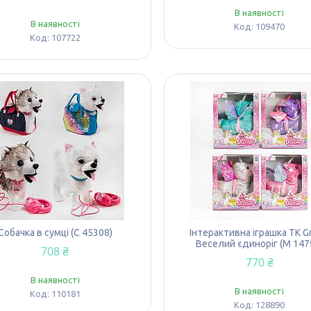
В наявності
В наявності
109470
107722
Собачка в сумці (С 45308)
Інтерактивна іграшка TK G
Веселий єдиноріг (М 147
708 ₴
770 ₴
В наявності
В наявності
110181
128890