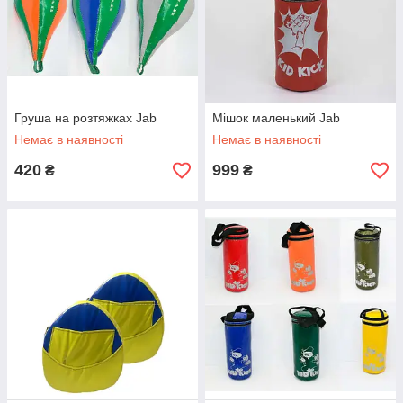
Груша на розтяжках Jab
Мішок маленький Jab
Немає в наявності
Немає в наявності
420
999
₴
₴