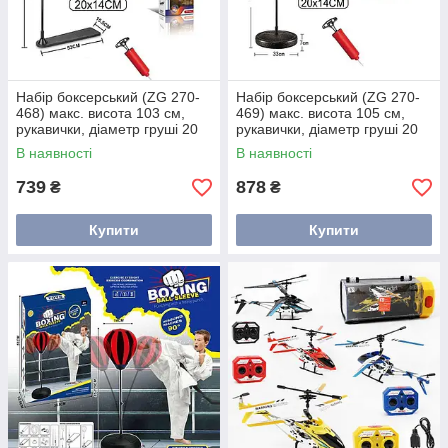
Набір боксерський (ZG 270-
Набір боксерський (ZG 270-
468) макс. висота 103 см,
469) макс. висота 105 см,
рукавички, діаметр груші 20
рукавички, діаметр груші 20
см, у коробці
см, у коробці
В наявності
В наявності
739
878
₴
₴
Купити
Купити