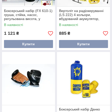
Боксерський набір (FX 610-1)
Вертоліт на радіокеруванні
груша, стійка, насос,
(LS 222) 4 кольори,
регульована висота, у
вбудований акумулятор,
коробці
пульт, гіроскоп, 3.5 каналу,
В наявності
В наявності
оберт на 360°, usb, у боксі,
1 121
885
₴
₴
Купити
Купити
Боксерський набір Данко