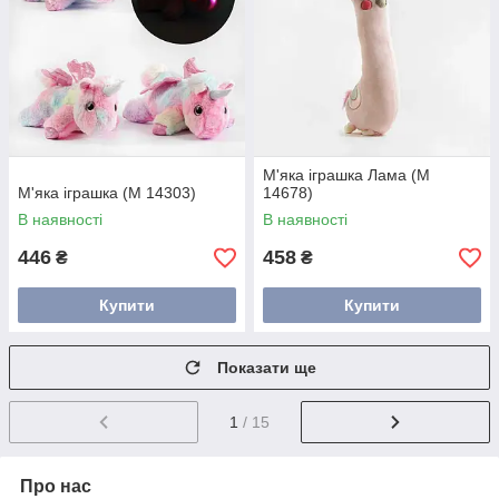
М'яка іграшка Лама (M
М'яка іграшка (M 14303)
14678)
В наявності
В наявності
446
458
₴
₴
Купити
Купити
Показати ще
1
/ 15
Про нас