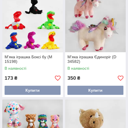
М'яка іграшка Боксі бу (M
М'яка іграшка Єдиноріг (D
15198)
34582)
В наявності
В наявності
173
350
₴
₴
Купити
Купити