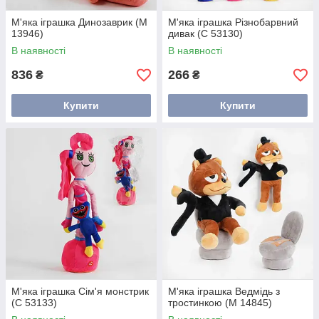
М'яка іграшка Динозаврик (М
М'яка іграшка Різнобарвний
13946)
дивак (С 53130)
В наявності
В наявності
836
266
₴
₴
Купити
Купити
М'яка іграшка Сім'я монстрик
М'яка іграшка Ведмідь з
(С 53133)
тростинкою (М 14845)