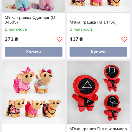
М'яка іграшка Єдиноріг (D
34585)
М'яка іграшка (М 14756)
В наявності
В наявності
371
417
₴
₴
Купити
Купити
М'яка іграшка Гра в кальмара