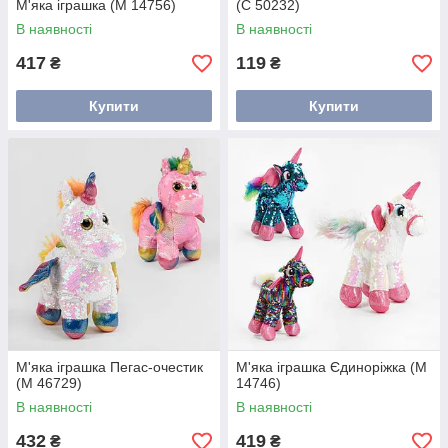
М'яка іграшка (М 14756)
(С 50232)
В наявності
В наявності
417
119
₴
₴
Купити
Купити
М'яка іграшка Пегас-очестик
М'яка іграшка Єдиноріжка (M
(М 46729)
14746)
В наявності
В наявності
432
419
₴
₴