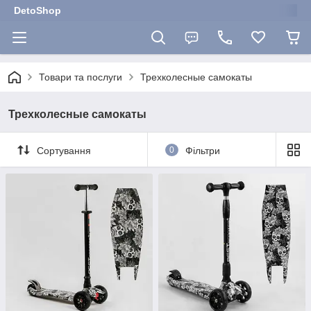
DetoShop
Товари та послуги
Трехколесные самокаты
Трехколесные самокаты
Сортування
0
Фільтри