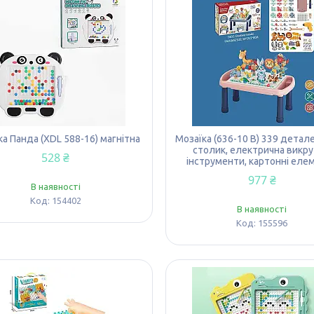
ка Панда (XDL 588-16) магнітна
Мозаїка (636-10 B) 339 детале
столик, електрична викру
528 ₴
інструменти, картонні еле
977 ₴
В наявності
154402
В наявності
155596