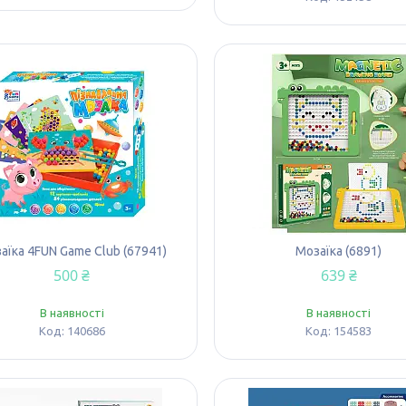
аїка 4FUN Game Club (67941)
Мозаїка (6891)
500 ₴
639 ₴
В наявності
В наявності
140686
154583