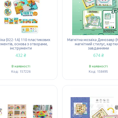
їка (022-1A) 110 пластикових
Магнітна мозаїка Динозавр (
ментів, основа з отворами,
магнітний стилус, картки
інструменти
завданнями
432 ₴
674 ₴
В наявності
В наявності
157226
158495