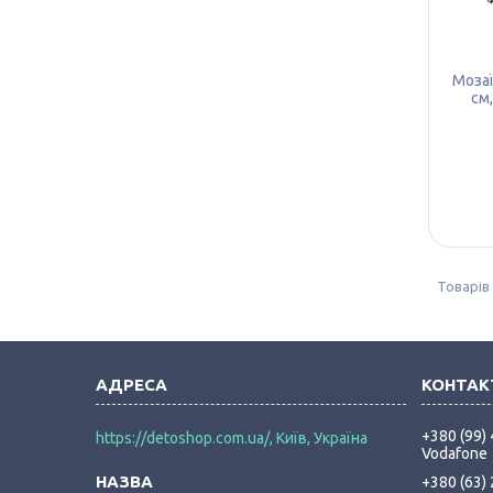
Мозаї
см,
+380 (99)
https://detoshop.com.ua/, Київ, Україна
Vodafone
+380 (63)