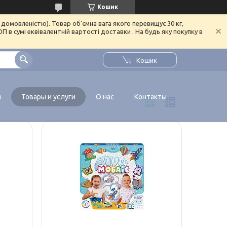
Кошик
домовленістю). Товар об'ємна вага якого перевищує 30 кг,
в сумі еквівалентній вартості доставки . На будь яку покупку в
Кошик
я
Товары и услуги
О нас
Контакты