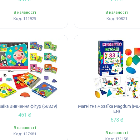
В наявності
В наявності
112925
90821
аїка Вивчення фігур (66829)
Магнітна мозаїка Magdum (ML
EN)
461 ₴
678 ₴
В наявності
В наявності
127681
132158