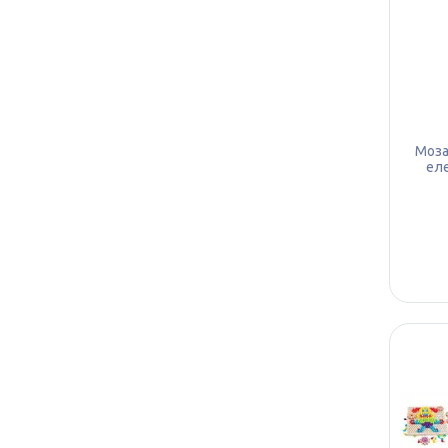
Моза
еле