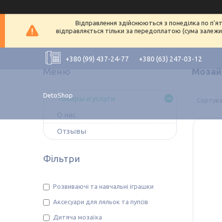
Відправлення здійснюються з понеділка по п'ят
відправляється тільки за передоплатою (сума залежит
+380 (99) 437-24-77
+380 (63) 247-03-12
Мозай
DetoShop
Товары и услуги
О нас
Отзывы
Фільтри
Розвиваючі та навчальні іграшки
Аксесуари для ляльок та пупсів
Дитяча мозаїка