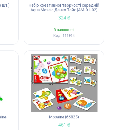
 шт.)
Набір креативної творчості середній
Aqua Mosaic Данко Тойс (AM-01-02)
324 ₴
В наявності
112924
їка-
Мозаїка (66825)
461 ₴