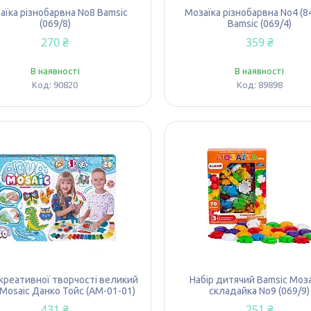
аїка різнобарвна No8 Bamsic
Мозаїка різнобарвна No4 (84
(069/8)
Bamsic (069/4)
270 ₴
359 ₴
В наявності
В наявності
90820
89898
 креативної творчості великий
Набір дитячий Bamsic Моза
Mosaic Данко Тойс (AM-01-01)
складайка No9 (069/9)
431 ₴
251 ₴