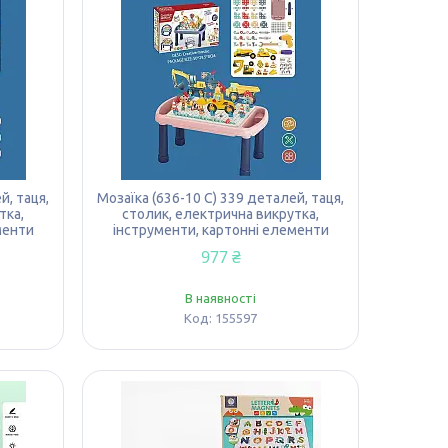
й, таця,
Мозаїка (636-10 C) 339 деталей, таця,
тка,
столик, електрична викрутка,
менти
інструменти, картонні елементи
977 ₴
В наявності
155597