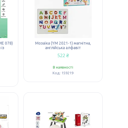
ME 078)
Мозаїка (YM 2021-1) магнітна,
 із
англійська алфавіт
522 ₴
В наявності
159219