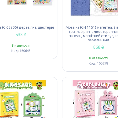
а (C 65706) дерев'яна, шестерні
Мозаїка (CH 1151) магнітна, 2 
гри, лабіринт, двостороння 
533 ₴
панель, магнітний стилус, ка
завданнями
В наявності
868 ₴
160643
В наявності
160398