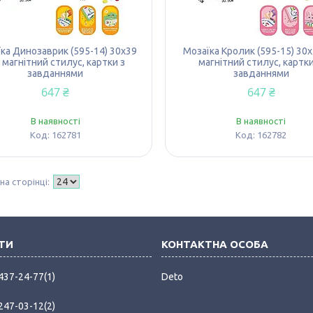
ка Динозаврик (595-14) 30х39
Мозаїка Кролик (595-15) 30х
 магнітний стилус, картки з
магнітний стилус, картки
завданнями
завданнями
647 ₴
647 ₴
В наявності
В наявності
162781
162782
 437-24-77
1
Deto
 247-03-12
2