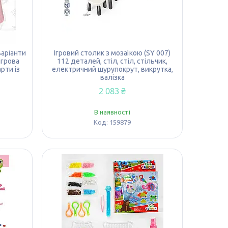
варіанти
Ігровий столик з мозаїкою (SY 007)
ігрова
112 деталей, стіл, стіл, стільчик,
рти із
електричний шурупокрут, викрутка,
валізка
2 083 ₴
В наявності
159879