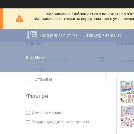
Відправлення здійснюються з понеділка по п'ят
відправляється тільки за передоплатою (сума залежит
+380 (99) 437-24-77
+380 (63) 247-03-12
Алмаз
DetoShop
Товары и услуги
О нас
Отзывы
Фільтри
Алмазна мозаїка
Товари для дитячої творчості