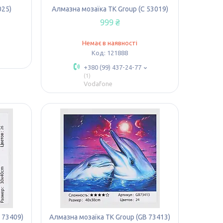
025)
Алмазна мозаїка TK Group (C 53019)
999 ₴
Немає в наявності
121888
+380 (99) 437-24-77
1
Vodafone
 73409)
Алмазна мозаїка TK Group (GB 73413)