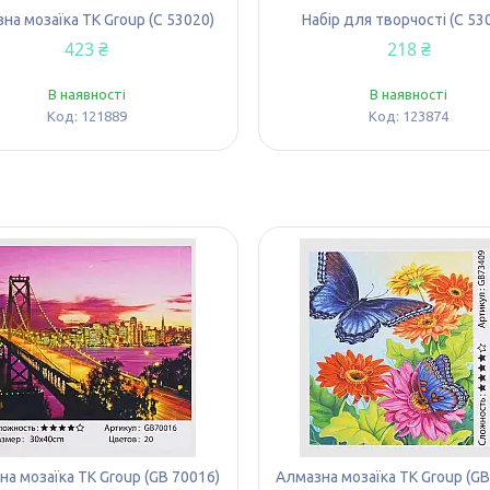
на мозаїка TK Group (C 53020)
Набір для творчості (C 53
423 ₴
218 ₴
В наявності
В наявності
121889
123874
а мозаїка TK Group (GB 70016)
Алмазна мозаїка TK Group (GB