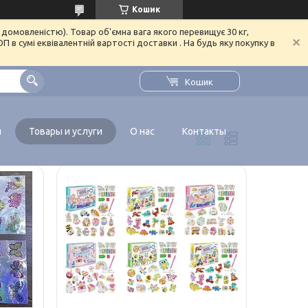
Кошик
домовленістю). Товар об'ємна вага якого перевищує 30 кг,
в сумі еквівалентній вартості доставки . На будь яку покупку в
Кошик
я
Товары и услуги
О нас
Контакты