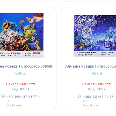
а мозаїка TK Group (GB 70968)
Алмазна мозаїка TK Group (GB
999 ₴
999 ₴
Немає в наявності
Немає в наявності
89353
73222
+380 (99) 437-24-77
+380 (99) 437-24-77
1
1
Vodafone
Vodafone