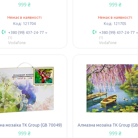
999 ₴
999 ₴
Немає в наявності
Немає в наявності
121704
121705
+380 (99) 437-24-77
+380 (99) 437-24-77
1
1
Vodafone
Vodafone
а мозаїка TK Group (GB 70049)
Алмазна мозаїка TK Group (GB
999 ₴
999 ₴