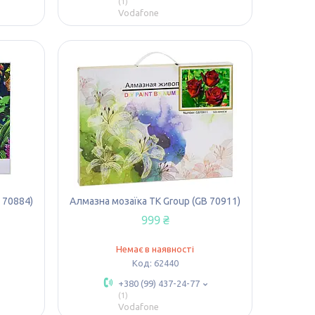
1
Vodafone
 70884)
Алмазна мозаїка TK Group (GB 70911)
999 ₴
Немає в наявності
62440
+380 (99) 437-24-77
1
Vodafone