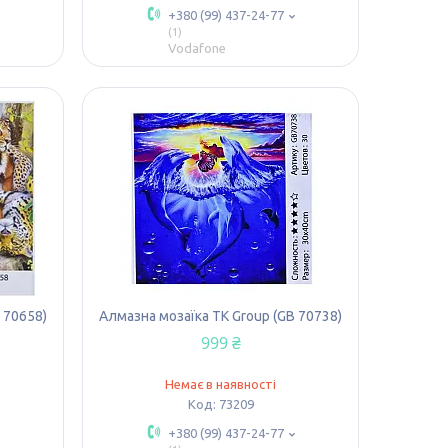
+380 (99) 437-24-77
1
Vodafone
 70658)
Алмазна мозаїка TK Group (GB 70738)
999 ₴
Немає в наявності
73209
+380 (99) 437-24-77