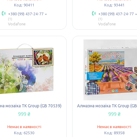
90411
93441
+380 (99) 437-24-77
+380 (99) 437-24-77
1
1
Vodafone
Vodafone
а мозаїка TK Group (GB 70539)
Алмазна мозаїка TK Group (GB
999 ₴
999 ₴
Немає в наявності
Немає в наявності
62530
89358