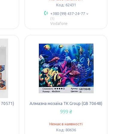
62431
+380 (99) 437-24-77
1
Vodafone
 70571)
Алмазна мозаїка TK Group (GB 70648)
999 ₴
Немає в наявності
80636