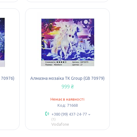
 70976)
Алмазна мозаїка TK Group (GB 70979)
999 ₴
Немає в наявності
71668
+380 (99) 437-24-77
1
Vodafone