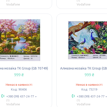
1
1
Vodafone
Vodafone
а мозаїка TK Group (GB 70749)
Алмазна мозаїка TK Group (GB
999 ₴
999 ₴
Немає в наявності
Немає в наявності
90406
73219
+380 (99) 437-24-77
+380 (99) 437-24-77
1
1
Vodafone
Vodafone