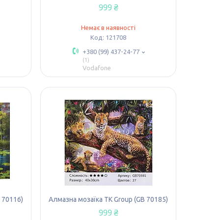
999 ₴
Немає в наявності
121708
+380 (99) 437-24-77
1
Vodafone
 70116)
Алмазна мозаїка TK Group (GB 70185)
999 ₴