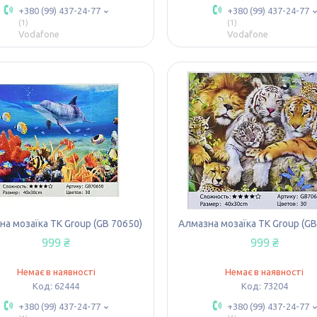
+380 (99) 437-24-77
+380 (99) 437-24-77
1
1
Vodafone
Vodafone
а мозаїка TK Group (GB 70650)
Алмазна мозаїка TK Group (GB
999 ₴
999 ₴
Немає в наявності
Немає в наявності
62444
73204
+380 (99) 437-24-77
+380 (99) 437-24-77