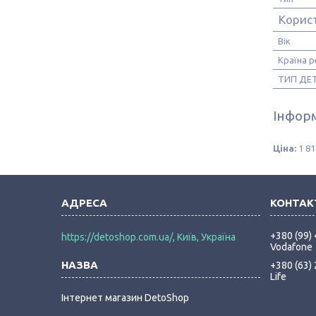
Корис
Вік
Країна р
ТИП ДЕ
Інформ
Ціна:
1 81
+380 (99)
https://detoshop.com.ua/, Київ, Україна
Vodafone
+380 (63)
Life
Інтернет магазин DetoShop