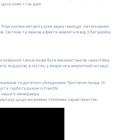
щось нове, і так далі.
зні кнопки імітують різні звуки і мелодії. Натисканням
в. Світлові та звукові ефекти живляться від 3 батарейок
ова поверхня також може бути використана як самостійна
 подорожі, в гостях, у лікаря чи в аналогічній ситуації.
 малюків та дитячого обладнання. Протягом понад 10
у та турботу разом із FreeON.
до нашого менеджера.
ультації щодо можливих технічних характеристик.