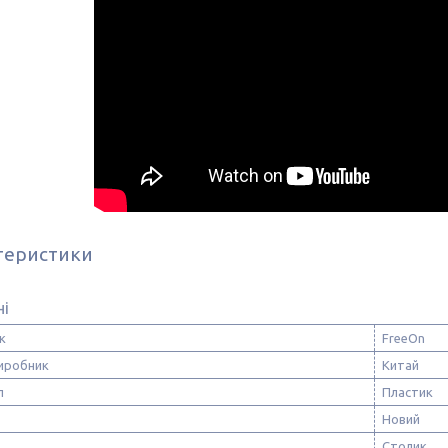
теристики
ні
к
FreeOn
виробник
Китай
л
Пластик
Новий
Столик