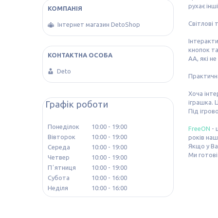
рухає інш
Світлові 
Інтернет магазин DetoShop
Інтеракти
кнопок та
AA, які н
Deto
Практичн
Хоча інте
Графік роботи
іграшка. 
Під ігров
Понеділок
10:00
19:00
FreeON
- 
Вівторок
10:00
19:00
років наш
Якщо у Ва
Середа
10:00
19:00
Ми готові
Четвер
10:00
19:00
Пʼятниця
10:00
19:00
Субота
10:00
16:00
Неділя
10:00
16:00