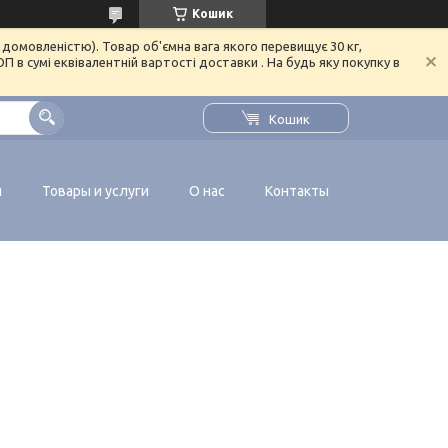
Кошик
домовленістю). Товар об'ємна вага якого перевищує 30 кг,
в сумі еквівалентній вартості доставки . На будь яку покупку в
Кошик
я
Товары и услуги
О нас
Контакты