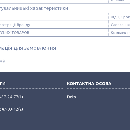
тувальницькі характеристики
Від 1,5 рок
еєстрації бренду
Словлення
ТСКИХ ТОВАРОВ
Комплект (
ація для замовлення
4 ₴
 437-24-77
1
Deto
 247-03-12
2