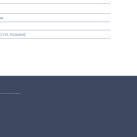
ів
стіл, іграшки)