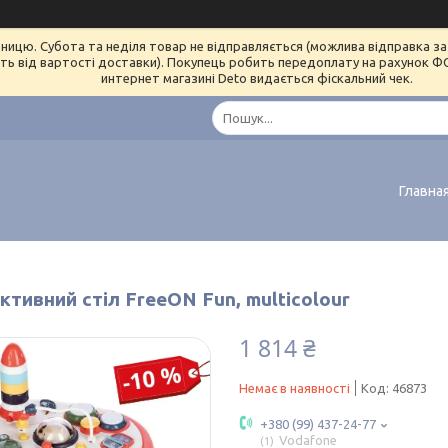
ницю. Субота та неділя товар не відправляється (можлива відправка за 
ь від вартості доставки). Покупець робить передоплату на рахунок ФОП 
интернет магазині Deto видається фіскальний чек.
Главна
ктивний стіл FreeON Fun, multicolour
1 814 ₴
Немає в наявності
Код:
46873
+380 (99) 437-24-77
Vodafone
1