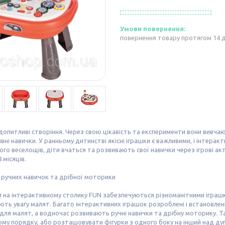
повернення товару протягом 14 
 допитливі створіння. Через свою цікавість та експерименти вони вивчаю
ивні навички. У ранньому дитинстві якісні іграшки є важливими, і інтерак
ого веселощів, діти вчаться та розвивають свої навички через ігрові а
 місяців.
ручних навичок та дрібної моторики
ри на інтерактивному столику FUN забезпечуються різноманітними іграш
ть увагу малят. Багато інтерактивних іграшок розроблені і встановлені
для малят, а водночас розвивають ручні навички та дрібну моторику. Та
му порядку, або розташовувати фігурки з одного боку на інший над ду