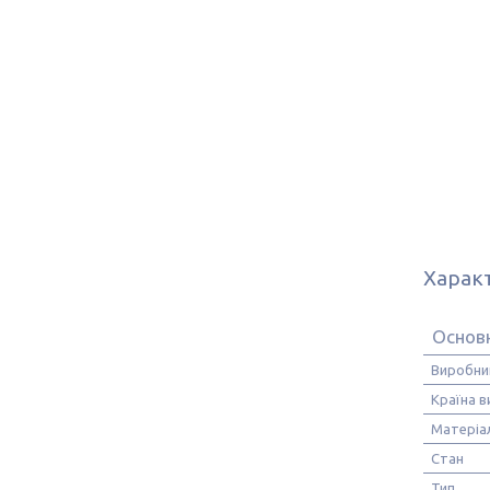
Харак
Основ
Виробни
Країна 
Матеріа
Стан
Тип