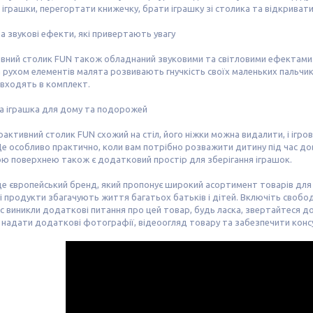
і іграшки, перегортати книжечку, брати іграшку зі столика та відкривати 
та звукові ефекти, які привертають увагу
вний столик FUN також обладнаний звуковими та світловими ефектами. Рі
 рухом елементів малята розвивають гнучкість своїх маленьких пальчикі
е входять в комплект.
а іграшка для дому та подорожей
рактивний столик FUN схожий на стіл, його ніжки можна видалити, і ігр
Це особливо практично, коли вам потрібно розважити дитину під час довгої
ою поверхнею також є додатковий простір для зберігання іграшок.
це європейський бренд, який пропонує широкий асортимент товарів для
і продукти збагачують життя багатьох батьків і дітей. Включіть свобод
с виникли додаткові питання про цей товар, будь ласка, звертайтеся 
 надати додаткові фотографії, відеоогляд товару та забезпечити конс