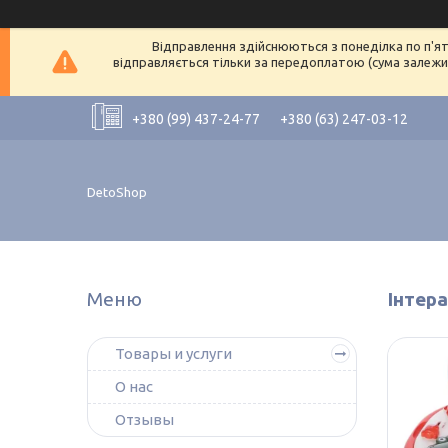
Відправлення здійснюються з понеділка по п'ят
відправляється тільки за передоплатою (сума залежит
+380 (99) 437-24-77
+380 (63) 247-03-12
DetoShop
Інтера
Товары и услуги
О нас
Отзывы