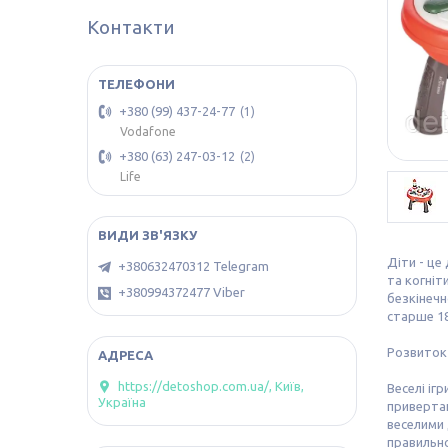
Контакти
+380 (99) 437-24-77
1
Vodafone
+380 (63) 247-03-12
2
Life
Діти - це
+380632470312 Telegram
та когніт
+380994372477 Viber
безкінечн
старше 18
Розвиток 
https://detoshop.com.ua/, Київ,
Веселі іг
Україна
привертаю
веселими 
правильно