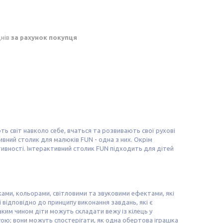
днів
за рахунок покупця
ть світ навколо себе, вчаться та розвивають свої рухові
тивний столик для малюків FUN - одна з них. Окрім
ктивності. Інтерактивний столик FUN підходить для дітей
ками, кольорами, світловими та звуковими ефектами, які
 відповідно до принципу виконання завдань, які є
ким чином діти можуть складати вежу із кілець у
гою; вони можуть спостерігати, як одна обертова іграшка