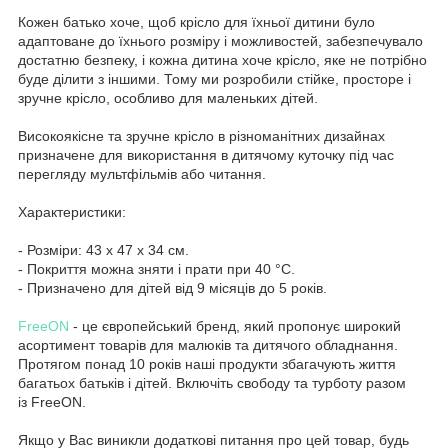
Кожен батько хоче, щоб крісло для їхньої дитини було
адаптоване до їхнього розміру і можливостей, забезпечувало
достатню безпеку, і кожна дитина хоче крісло, яке не потрібно
буде ділити з іншими. Тому ми розробили стійке, просторе і
зручне крісло, особливо для маленьких дітей.
Високоякісне та зручне крісло в різноманітних дизайнах
призначене для використання в дитячому куточку під час
перегляду мультфільмів або читання.
Характеристики:
- Розміри: 43 x 47 x 34 см.
- Покриття можна зняти і прати при 40 °C.
- Призначено для дітей від 9 місяців до 5 років.
FreeON
- це європейський бренд, який пропонує широкий
асортимент товарів для малюків та дитячого обладнання.
Протягом понад 10 років наші продукти збагачують життя
багатьох батьків і дітей. Включіть свободу та турботу разом
із FreeON.
Якщо у Вас виникли додаткові питання про цей товар, будь