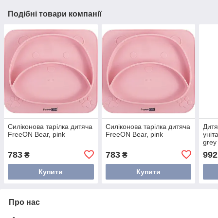
Подібні товари компанії
Силіконова тарілка дитяча
Силіконова тарілка дитяча
Дитя
FreeON Bear, pink
FreeON Bear, pink
уніт
grey
783
783
992
₴
₴
Купити
Купити
Про нас