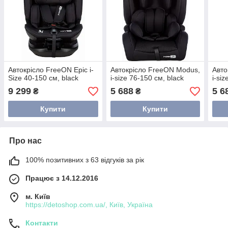
Автокрісло FreeON Epic i-
Автокрісло FreeON Modus,
Авто
Size 40-150 см, black
i-size 76-150 см, black
i-si
9 299
5 688
5 6
₴
₴
Купити
Купити
Про нас
100% позитивних з 63 відгуків за рік
Працює з 14.12.2016
м. Київ
https://detoshop.com.ua/, Київ, Україна
Контакти