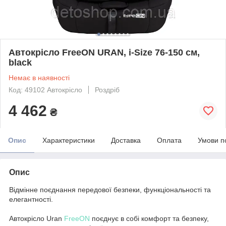
Автокрісло FreeON URAN, i-Size 76-150 см,
black
Немає в наявності
Код: 49102 Автокрісло
Роздріб
4 462
₴
Опис
Характеристики
Доставка
Оплата
Умови п
Опис
Відмінне поєднання передової безпеки, функціональності та
елегантності.
Автокрісло Uran
FreeON
поєднує в собі комфорт та безпеку,