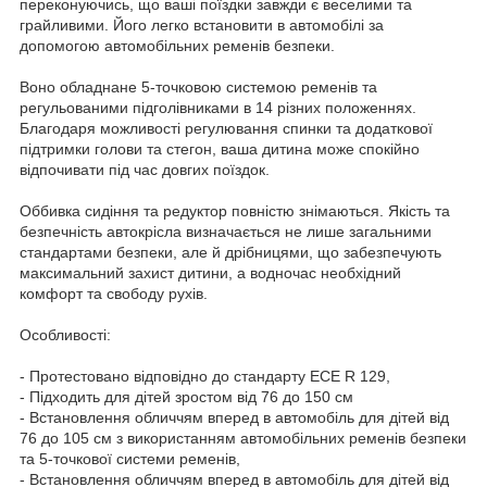
переконуючись, що ваші поїздки завжди є веселими та
грайливими. Його легко встановити в автомобілі за
допомогою автомобільних ременів безпеки.
Воно обладнане 5-точковою системою ременів та
регульованими підголівниками в 14 різних положеннях.
Благодаря можливості регулювання спинки та додаткової
підтримки голови та стегон, ваша дитина може спокійно
відпочивати під час довгих поїздок.
Оббивка сидіння та редуктор повністю знімаються. Якість та
безпечність автокрісла визначається не лише загальними
стандартами безпеки, але й дрібницями, що забезпечують
максимальний захист дитини, а водночас необхідний
комфорт та свободу рухів.
Особливості:
- Протестовано відповідно до стандарту ECE R 129,
- Підходить для дітей зростом від 76 до 150 см
- Встановлення обличчям вперед в автомобіль для дітей від
76 до 105 см з використанням автомобільних ременів безпеки
та 5-точкової системи ременів,
- Встановлення обличчям вперед в автомобіль для дітей від