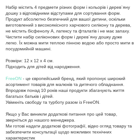
Набір містить 4 предмети різних форм і кольорів і дерев`яну
дошку з відповідними відступами для сортування форм.
Продукт абсолютно безпечний для вашої дитини, оскільки
виготовлений з високоякісного харчового силікону та дерева,
не містить бісфенолу А, латексу та фталатів і не має запаху.
Чистити набір силіконових форм і дерев`яну дошку дуже
легко. Їх можна мити теплою пінною водою або просто мити в
посудомийній машині.
Розміри: 12 х 12 х 4 см.
Підходить для дітей від народження.
FreeON
- це європейський бренд, який пропонує широкий
асортимент товарів для малюків та дитячого обладнання.
Впродовж понад 10 років наші продукти збагачують життя
багатьох батьків і дітей.
Увімкніть свободу та турботу разом із FreeON.
Якщо у Вас виникли додаткові питання про цей товар,
зверніться до нашого менеджера.
Ми готові надати додаткові фотографії, відео огляд товару та
забезпечити консультації щодо можливих технічних
характеристик