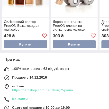
Силіконовий сортер
Дерев`яна іграшка
Дере
FreeON Вежа квадрат,
FreeON слоник на
Free
multicolour
силіконових колесах
силі
428
303
303
₴
₴
Купити
Купити
Про нас
100% позитивних з 63 відгуків за рік
Працює з 14.12.2016
м. Київ
https://detoshop.com.ua/, Київ, Україна
Контакти
Сьогодні працює з 10:00 до 19:00