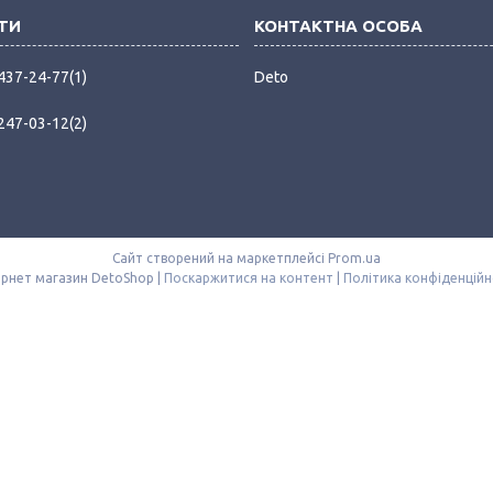
 437-24-77
1
Deto
 247-03-12
2
Сайт створений на маркетплейсі
Prom.ua
Інтернет магазин DetoShop |
Поскаржитися на контент
|
Політика конфіденційн