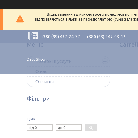
Відправлення здійснюються з понеділка по п'ят
відправляється тільки за передоплатою (сума залежит
+380 (99) 437-24-77
+380 (63) 247-03-12
Carrel
DetoShop
Товары и услуги
О нас
Отзывы
Фільтри
Ціна