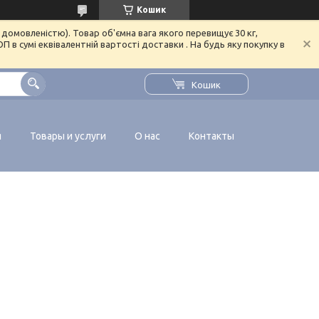
Кошик
домовленістю). Товар об'ємна вага якого перевищує 30 кг,
в сумі еквівалентній вартості доставки . На будь яку покупку в
Кошик
я
Товары и услуги
О нас
Контакты