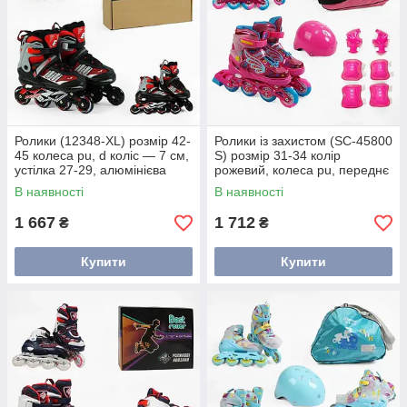
Ролики (12348-XL) розмір 42-
Ролики із захистом (SC-45800
45 колеса pu, d коліс — 7 см,
S) розмір 31-34 колір
устілка 27-29, алюмінієва
рожевий, колеса pu, переднє
рама, підшипник abec-7, у
колесо світло, устілка 17-20
В наявності
В наявності
коробці
см, d коліс — 6 см,
1 667
1 712
₴
₴
Купити
Купити