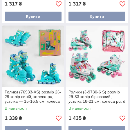
1 317
1 317
₴
₴
Купити
Купити
Ролики (76933-XS) розмір 26-
Ролики (J-9730-6 S) розмір
29 колір синій, колеса pu,
29-33 колір бірюзовий,
устілка — 15-16.5 см, колеса
устілка 18-21 см, колеса pu, d
d — 6 см, у коробці
коліс — 6 см, підсвітка коліс,
В наявності
В наявності
у сумці
1 339
1 435
₴
₴