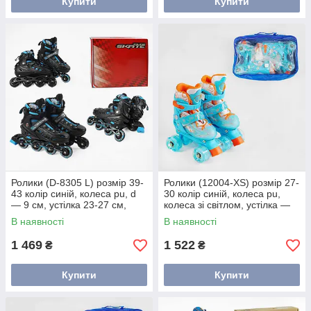
Купити
Купити
Ролики (D-8305 L) розмір 39-
Ролики (12004-XS) розмір 27-
43 колір синій, колеса pu, d
30 колір синій, колеса pu,
— 9 см, устілка 23-27 см,
колеса зі світлом, устілка —
алюмінієва рама, гальма,
15-17 см, колеса d — 4,5 см,
В наявності
В наявності
переднє світло, підшип
у сумці
1 469
1 522
₴
₴
Купити
Купити