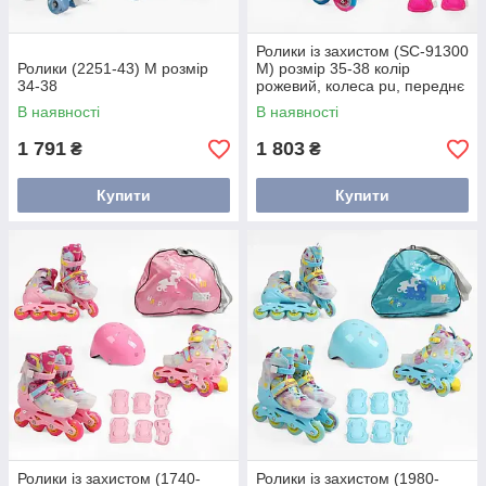
Ролики із захистом (SC-91300
Ролики (2251-43) М розмір
М) розмір 35-38 колір
34-38
рожевий, колеса pu, переднє
колесо світле, устілка 21-24
В наявності
В наявності
см, d коліс — 6.5 см,
1 791
1 803
₴
₴
Купити
Купити
Ролики із захистом (1740-
Ролики із захистом (1980-