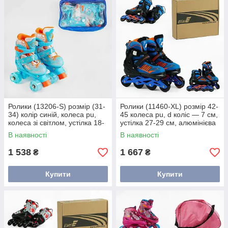
Ролики (13206-S) розмір (31-
Ролики (11460-XL) розмір 42-
34) колір синій, колеса pu,
45 колеса pu, d коліс — 7 см,
колеса зі світлом, устілка 18-
устілка 27-29 см, алюмінієва
20 см, колеса d — 4,5 см, у
рама, підшипник abec-7, у
В наявності
В наявності
сумці
коробці
1 538
1 667
₴
₴
Купити
Купити