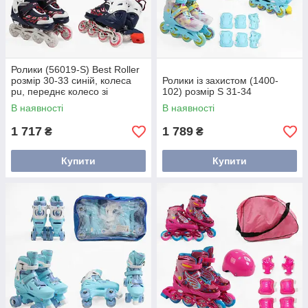
Ролики (56019-S) Best Roller
розмір 30-33 синій, колеса
Ролики із захистом (1400-
pu, переднє колесо зі
102) розмір S 31-34
світлом, устілка — 17-19 см,
В наявності
В наявності
d коліс — 6.5 см,
1 717
1 789
₴
₴
Купити
Купити