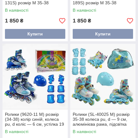
131S) розмір M 35-38
189S) розмір M 35-38
В наявності
В наявності
1 850
1 850
₴
₴
Купити
Купити
Ролики (9620-11 М) розмір
Ролики (SL-40025 M) розмір
(34-38) колір синій, колеса
35-38 колеса pu, d — 9 см,
pu, d коліс — 6 см, устілка 19
алюмінієва рама, підсвітка
см, підсвітка коліс, шолом,
коліс, підшипник abec-7, у
В наявності
В наявності
захист, у коробці
коробці