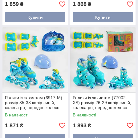
1 859
1 868
₴
₴
Купити
Купити
Ролики із захистом (6917-М)
Ролики із захистом (77002-
розмір 35-38 колір синій,
XS) розмір 26-29 колір синій,
колеса pu, переднє колесо
колеса pu, переднє колесо
світло, устілка 20-24 см, d
світло, устілка — 15-16.5 см,
В наявності
В наявності
коліс — 6.5 см, у
d коліс — 6 см, в
1 871
1 893
₴
₴