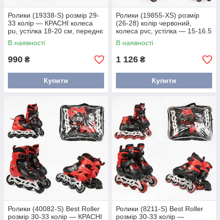
Ролики (19338-S) розмір 29-
Ролики (19855-XS) розмір
33 колір — КРАСНІ колеса
(26-28) колір червоний,
pu, устілка 18-20 см, переднє
колеса pvc, устілка — 15-16.5
колесо світло, d — 6.5 см, у
см, d коліс — 6 см, переднє зі
В наявності
В наявності
сумці
світлом, переставні
990
1 126
₴
₴
Купити
Купити
Ролики (40082-S) Best Roller
Ролики (8211-S) Best Roller
розмір 30-33 колір — КРАСНІ
розмір 30-33 колір —