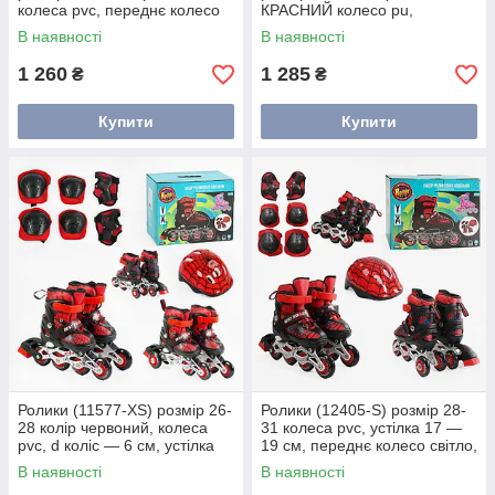
колеса pvc, переднє колесо
КРАСНИЙ колесо pu,
світло, устілка — 17-19.5 см,
переднє колесо світло, у
В наявності
В наявності
d коліс — 6.5
сумці, устілка — 17-19.5 см,
колеса d
1 260
1 285
₴
₴
Купити
Купити
Ролики (11577-XS) розмір 26-
Ролики (12405-S) розмір 28-
28 колір червоний, колеса
31 колеса pvc, устілка 17 —
pvc, d коліс — 6 см, устілка
19 см, переднє колесо світло,
15-17 см, переднє зі світлом,
d — 6.5 см, шолом — 21х17
В наявності
В наявності
переставні
см, захист, у