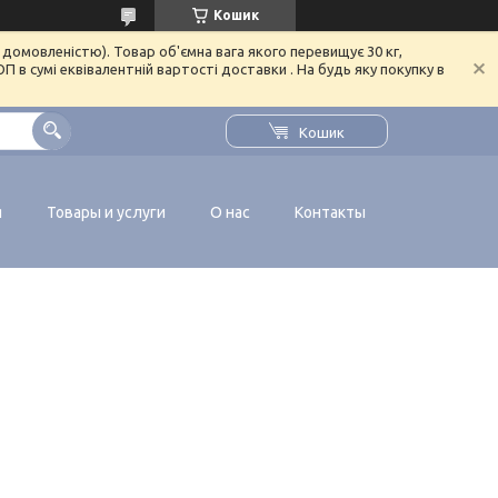
Кошик
домовленістю). Товар об'ємна вага якого перевищує 30 кг,
в сумі еквівалентній вартості доставки . На будь яку покупку в
Кошик
я
Товары и услуги
О нас
Контакты