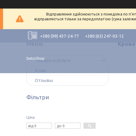
Відправлення здійснюються з понеділка по п'ят
відправляється тільки за передоплатою (сума залежит
+380 (99) 437-24-77
+380 (63) 247-03-12
Крова
DetoShop
Товары и услуги
О нас
Отзывы
Фільтри
Ціна