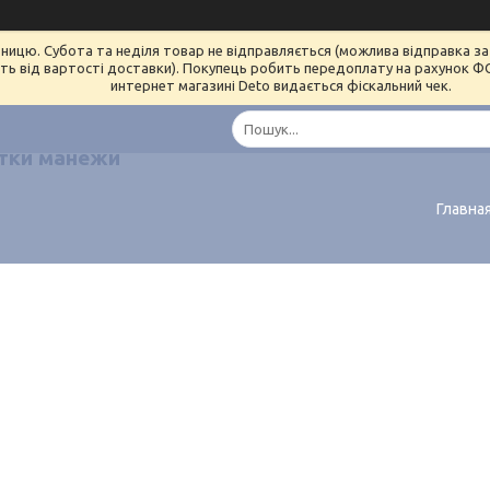
ницю. Субота та неділя товар не відправляється (можлива відправка за 
ь від вартості доставки). Покупець робить передоплату на рахунок ФОП 
интернет магазині Deto видається фіскальний чек.
тки манежи
Главна