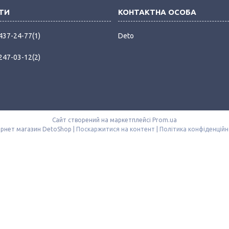
 437-24-77
1
Deto
 247-03-12
2
Сайт створений на маркетплейсі
Prom.ua
Інтернет магазин DetoShop |
Поскаржитися на контент
|
Політика конфіденційн