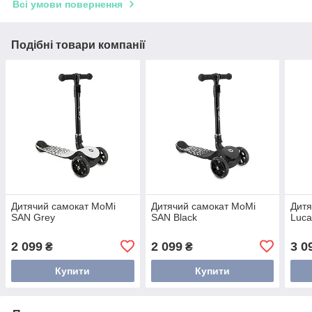
Всі умови повернення
Подібні товари компанії
Дитячий самокат MoMi
Дитячий самокат MoMi
Дитя
SAN Grey
SAN Black
Luc
2 099
2 099
3 0
₴
₴
Купити
Купити