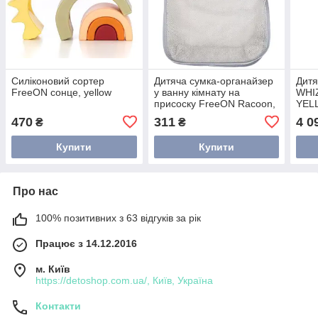
Силіконовий сортер
Дитяча сумка-органайзер
Дитя
FreeON сонце, yellow
у ванну кімнату на
WHI
присоску FreeON Racoon,
YEL
grey
470
311
4 0
₴
₴
Купити
Купити
Про нас
100% позитивних з 63 відгуків за рік
Працює з 14.12.2016
м. Київ
https://detoshop.com.ua/, Київ, Україна
Контакти