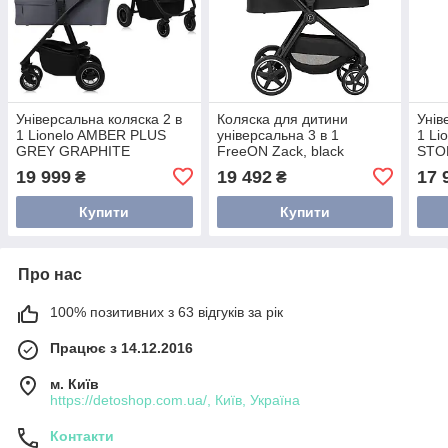
Універсальна коляска 2 в
Коляска для дитини
Унів
1 Lionelo AMBER PLUS
універсальна 3 в 1
1 Li
GREY GRAPHITE
FreeON Zack, black
STO
19 999
19 492
17 
₴
₴
Купити
Купити
Про нас
100% позитивних з 63 відгуків за рік
Працює з 14.12.2016
м. Київ
https://detoshop.com.ua/, Київ, Україна
Контакти