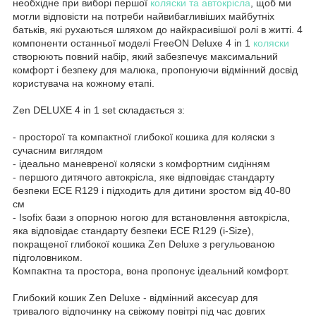
необхідне при виборі першої
коляски та автокрісла
, щоб ми
могли відповісти на потреби найвибагливіших майбутніх
батьків, які рухаються шляхом до найкрасивішої ролі в житті. 4
компоненти останньої моделі FreeON Deluxe 4 in 1
коляски
створюють повний набір, який забезпечує максимальний
комфорт і безпеку для малюка, пропонуючи відмінний досвід
користувача на кожному етапі.
Zen DELUXE 4 in 1 set складається з:
- просторої та компактної глибокої кошика для коляски з
сучасним виглядом
- ідеально маневреної коляски з комфортним сидінням
- першого дитячого автокрісла, яке відповідає стандарту
безпеки ECE R129 і підходить для дитини зростом від 40-80
см
- Isofix бази з опорною ногою для встановлення автокрісла,
яка відповідає стандарту безпеки ECE R129 (i-Size),
покращеної глибокої кошика Zen Deluxe з регульованою
підголовником.
Компактна та простора, вона пропонує ідеальний комфорт.
Глибокий кошик Zen Deluxe - відмінний аксесуар для
тривалого відпочинку на свіжому повітрі під час довгих