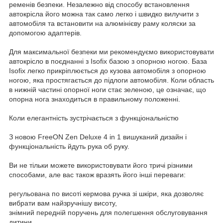
ременів безпеки. Незалежно від способу встановлення
автокрісла його можна так само легко і швидко вилучити з
автомобіля та встановити на алюмінієву раму коляски за
допомогою адаптерів.
Для максимальної безпеки ми рекомендуємо використовувати
автокрісло в поєднанні з Isofix базою з опорною ногою. База
Isofix легко прикріплюється до кузова автомобіля з опорною
ногою, яка простягається до підлоги автомобіля. Коли область
в нижній частині опорної ноги стає зеленою, це означає, що
опорна нога знаходиться в правильному положенні.
Коли елегантність зустрічається з функціональністю
З новою FreeON Zen Deluxe 4 in 1 вишуканий дизайн і
функціональність йдуть рука об руку.
Ви не тільки можете використовувати його тричі різними
способами, але вас також вразять його інші переваги:
регульована по висоті кермова ручка зі шкіри, яка дозволяє
вибрати вам найзручнішу висоту,
знімний передній поручень для полегшення обслуговування
дитини,