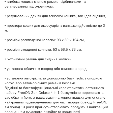
• глибока кошик з міцною рамою, відбивачами та
регульованим підголовником,
• регульований дах як для глибокої кошика, так і для сидіння,
• простора кошик для аксесуарів, з вантажопідйомністю до 3
кг,
• розміри розкладеної коляски: 93 х 59 х 104 см,
• розміри складеної коляски: 53 х 58,5 х 78 см,
• 5-точковий ремінь для сидіння коляски,
• установка обличчям вперед або спиною вперед,
• установка автокрісла за допомогою бази Isofix з опорною
ногою або автомобільних ременів безпеки.
Відмінні та багатофункціональні характеристики останнього
набору FreeON Zen Deluxe 4 in 1 безсумнівно переконають
вас обрати його, а ваша відмінна користувацька думка стане
найкращим підтвердженням для нас, творців бренду FreeON,
які понад 13 років прагнуть створювати продукти з найкращим
поєднанням сучасного дизайну та корисності.