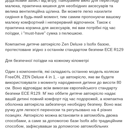
додатковий захист від вітру, панорамне вікно для перегляду
малюка, практична кишеня для необхідних аксесуарів та
велика вентиляційна щілина. Ви можете легко нахилити
сидіння в будь-який момент, тим самим пропонуючи вашому
малюку комфортний і неперервний відпочинок. Також є
практична корзина для аксесуарів, які вам потрібні під час
поїздки, і "must-have" сумка з пелюшкою.
Компактне дитяче автокрісло Zen Deluxe з Isofix базою,
протестоване згідно з останнім стандартом безпеки ECE R129
Для безпечної поїздки на кожному кілометрі
Один з компонентів, які складають останню модель коляски
FreeON, ZEN Deluxe 4 in 1, - це автокрісло, яке ви будете
використовувати з моменту народження дитини до висоти 80
см. Воно відповідає всім вимогам європейського стандарту
безпеки ECE R129. М`яко оббите дитяче автокрісло надає
вашій дитині повний комфорт під час подорожей, а компактна
оболонка автокрісла забезпечує необхідну безпеку. Воно має
ручку для легкості переноски та регульовано на 4 різних
позиціях. Автокрісло можна встановити в автомобіль двома
способами, а саме за допомогою бази Isofix або традиційним
способом, зафіксувавши за допомогою автомобільних