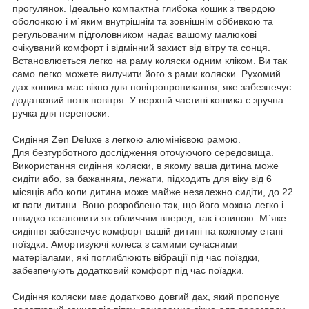
прогулянок. Ідеально компактна глибока кошик з твердою
оболонкою і м`яким внутрішнім та зовнішнім оббивкою та
регульованим підголовником надає вашому малюкові
очікуваний комфорт і відмінний захист від вітру та сонця.
Встановлюється легко на раму коляски одним кліком. Ви так
само легко можете вилучити його з рами коляски. Рухомий
дах кошика має вікно для повітропроникання, яке забезпечує
додатковий потік повітря. У верхній частині кошика є зручна
ручка для переноски.
Сидіння Zen Deluxe з легкою алюмінієвою рамою.
Для безтурботного дослідження оточуючого середовища.
Використання сидіння коляски, в якому ваша дитина може
сидіти або, за бажанням, лежати, підходить для віку від 6
місяців або коли дитина може майже незалежно сидіти, до 22
кг ваги дитини. Воно розроблено так, що його можна легко і
швидко встановити як обличчям вперед, так і спиною. М`яке
сидіння забезпечує комфорт вашій дитині на кожному етапі
поїздки. Амортизуючі колеса з самими сучасними
матеріалами, які поглиблюють вібрації під час поїздки,
забезпечують додатковий комфорт під час поїздки.
Сидіння коляски має додатково довгий дах, який пропонує